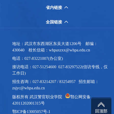
省内链接

全国链接

地址：武汉市东西湖区东吴大道1206号 邮编：
430040 校长信箱：whpaxzxx@whpa.edu.cn
电话：027-83221007(办公室)
接访电话：027-51254600 027-83297522(信访专线，仅
工作日)
招生咨询：027-83214207 / 83254957 招生邮箱：
zsjyc@whpa.edu.cn
版权所有 武汉警官职业学院
鄂公网安备

42011202001315号

回顶部
回顶部
鄂ICP备13005057号-1